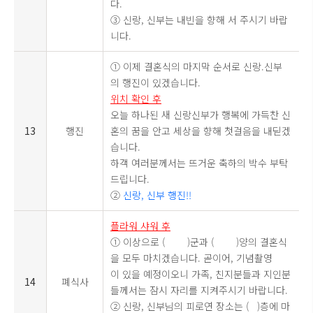
다.
③ 신랑, 신부는 내빈을 향해 서 주시기 바랍
니다.
① 이제 결혼식의 마지막 순서로 신랑.신부
의 행진이 있겠습니다.
위치 확인 후
오늘 하나된 새 신랑신부가 행복에 가득찬 신
13
행진
혼의 꿈을 안고 세상을 향해 첫걸음을 내딛겠
습니다.
하객 여러분께서는 뜨거운 축하의 박수 부탁
드립니다.
②
신랑, 신부 행진!!
플라워 샤워 후
① 이상으로 ( )군과 ( )양의 결혼식
을 모두 마치겠습니다. 곧이어, 기념촬영
이 있을 예정이오니 가족, 친지분들과 지인분
14
폐식사
들께서는 잠시 자리를 지켜주시기 바랍니다.
② 신랑, 신부님의 피로연 장소는 ( )층에 마