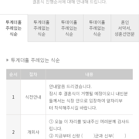
결혼식 진행순서에 대해 안내해 드립니다.
투게더홀
투게더홀
투데이홀
투데이홀
혼인
주례있는
주례없는
주례있는
주례없는
서약서,
식순
식순
식순
식순
성혼선언문
투게더홀 주례있는 식순
순서
절차
내용
안내말씀 드리겠습니다.
잠시 후 결혼식이 거행될 예정이오니 내빈분
1
식전안내
들께서는 식장 안으로 입장하여 앞자리부
터 착석해주시길 바랍니다.
① 오늘 이 자리를 빛내주신 여러분께 감사드
립니다.
2
개회사
② 지금부터 신랑 ( )군과 신부( )