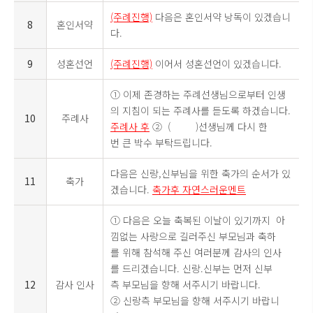
(주례진행)
다음은 혼인서약 낭독이 있겠습니
8
혼인서약
다.
9
성혼선언
(주례진행)
이어서 성혼선언이 있겠습니다.
① 이제 존경하는 주례선생님으로부터 인생
의 지침이 되는 주례사를 듣도록 하겠습니다.
10
주례사
주례사 후
② ( )선생님께 다시 한
번 큰 박수 부탁드립니다.
다음은 신랑,신부님을 위한 축가의 순서가 있
11
축가
겠습니다.
축가후 자연스러운멘트
① 다음은 오늘 축복된 이날이 있기까지 아
낌없는 사랑으로 길러주신 부모님과 축하
를 위해 참석해 주신 여러분께 감사의 인사
를 드리겠습니다. 신랑.신부는 먼저 신부
12
감사 인사
측 부모님을 향해 서주시기 바랍니다.
② 신랑측 부모님을 향해 서주시기 바랍니