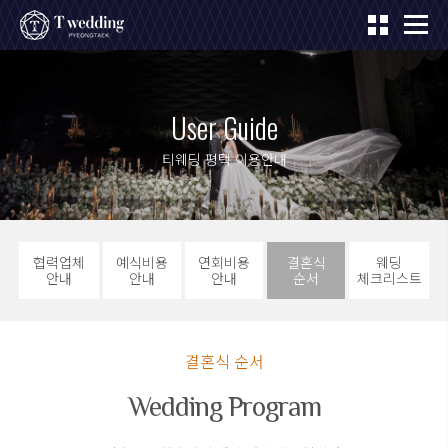
User Guide
티웨딩 평택 이용안내
협력업체
예식비용
연회비용
결혼식
웨딩
안내
안내
안내
순서
체크리스트
결혼식 순서
Wedding Program